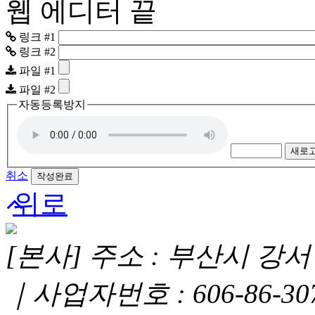
웹 에디터 끝
링크 #1
링크 #2
파일 #1
파일 #2
자동등록방지
새로
취소
위로
[본사] 주소 : 부산시 강서구
｜사업자번호 : 606-86-3