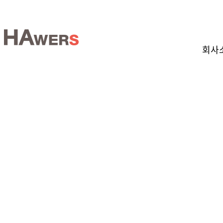
회사
Since 1979
(주)하워스는 대한민국의 산업 및 선박용 클러치/브
전문 생산기업입니다.