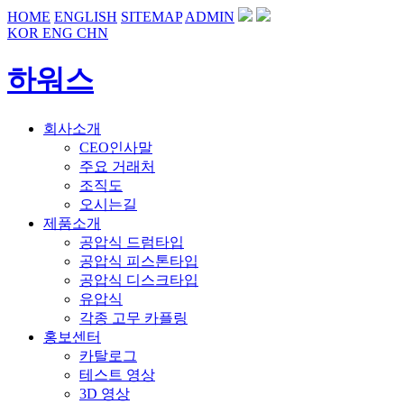
HOME
ENGLISH
SITEMAP
ADMIN
KOR
ENG
CHN
하워스
회사소개
CEO인사말
주요 거래처
조직도
오시는길
제품소개
공압식 드럼타입
공압식 피스톤타입
공압식 디스크타입
유압식
각종 고무 카플링
홍보센터
카탈로그
테스트 영상
3D 영상